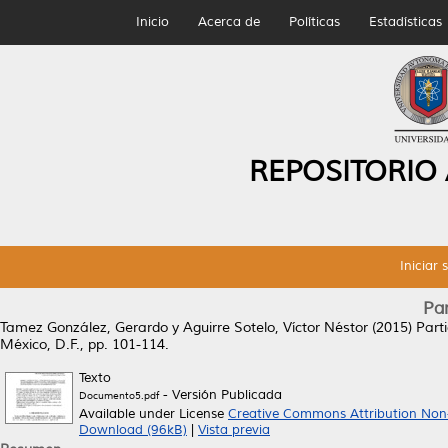
Inicio
Acerca de
Políticas
Estadísticas
REPOSITORIO
Iniciar 
Par
Tamez González, Gerardo
y
Aguirre Sotelo, Víctor Néstor
(2015)
Parti
México, D.F., pp. 101-114.
Texto
- Versión Publicada
Documento5.pdf
Available under License
Creative Commons Attribution Non
Download (96kB)
|
Vista previa