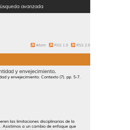
úsqueda avanzada
Atom
RSS 1.0
RSS 2.0
ntidad y envejecimiento.
dad y envejecimiento.
Contexto (7). pp. 5-7.
n las limitaciones disciplinarias de la
es. Asistimos a un cambio de enfoque que