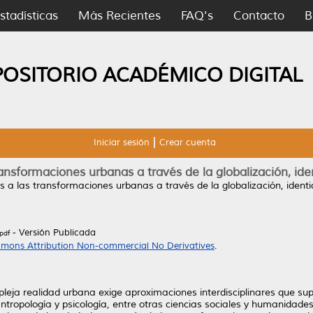
stadísticas
Más Recientes
FAQ's
Contacto
B
POSITORIO ACADÉMICO DIGITAL
Iniciar sesión
Crear cuenta
ansformaciones urbanas a través de la globalización, ide
 a las transformaciones urbanas a través de la globalización, identi
- Versión Publicada
pdf
mons Attribution Non-commercial No Derivatives
.
 realidad urbana exige aproximaciones interdisciplinares que supere
antropología y psicología, entre otras ciencias sociales y humanidad