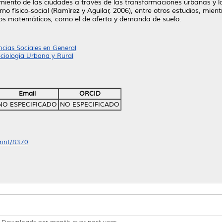
iento de las ciudades a través de las transformaciones urbanas y l
orno físico-social (Ramírez y Aguilar, 2006), entre otros estudios, m
os matemáticos, como el de oferta y demanda de suelo.
ncias Sociales en General
ociologia Urbana y Rural
Email
ORCID
NO ESPECIFICADO
NO ESPECIFICADO
print/8370