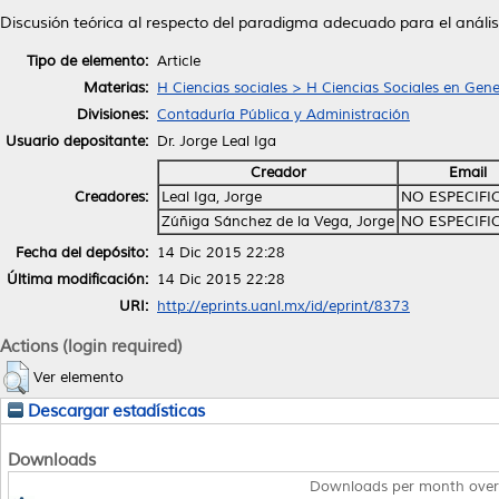
Discusión teórica al respecto del paradigma adecuado para el anális
Tipo de elemento:
Article
Materias:
H Ciencias sociales > H Ciencias Sociales en Gene
Divisiones:
Contaduría Pública y Administración
Usuario depositante:
Dr. Jorge Leal Iga
Creador
Email
Creadores:
Leal Iga, Jorge
NO ESPECIFI
Zúñiga Sánchez de la Vega, Jorge
NO ESPECIFI
Fecha del depósito:
14 Dic 2015 22:28
Última modificación:
14 Dic 2015 22:28
URI:
http://eprints.uanl.mx/id/eprint/8373
Actions (login required)
Ver elemento
Descargar estadísticas
Downloads
Downloads per month over