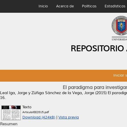
Inicio
Acerca de
Políticas
Estadísticas
REPOSITORIO
Iniciar 
El paradigma para investigar
Leal Iga, Jorge
y
Zúñiga Sánchez de la Vega, Jorge
(2015)
El paradig
16.
Texto
ArticuloIEE2015.pdf
Download (424kB)
|
Vista previa
Resumen