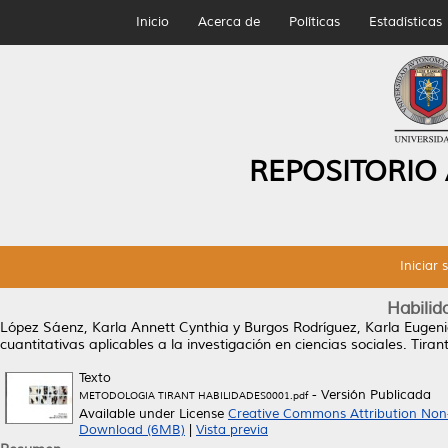
Inicio
Acerca de
Políticas
Estadísticas
REPOSITORIO
Iniciar 
Habilid
López Sáenz, Karla Annett Cynthia
y
Burgos Rodríguez, Karla Eugen
cuantitativas aplicables a la investigación en ciencias sociales. T
Texto
- Versión Publicada
METODOLOGIA TIRANT HABILIDADES0001.pdf
Available under License
Creative Commons Attribution Non
Download (6MB)
|
Vista previa