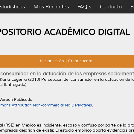
stadísticas
Más Recientes
FAQ's
Contacto
B
POSITORIO ACADÉMICO DIGITAL
Iniciar sesión
Crear cuenta
 consumidor en la actuación de las empresas socialment
 Karla Eugenia
(2013)
Percepción del consumidor en la actuación de 
03 (Entregado)
Versión Publicada
mons Attribution Non-commercial No Derivatives
.
 (RSE) en México es incipiente, escaso y confuso por parte de la alta
empresas dejarían de existir. El estudio empírico aporta evidencias pr