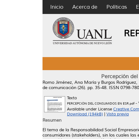
Inicio
Acerca de
Políticas
E
RE
Percepción del
Romo Jiménez, Ana María
y
Burgos Rodríguez,
de comunicación (26). pp. 35-48. ISSN 0798-78
Texto
- 
PERCEPCIÓN DEL CONSUMIDOS EN ESR.pdf
Available under License
Creative Com
Download (194kB)
|
Vista previa
Resumen
El tema de la Responsabilidad Social Empresarial
consumidores (stakeholders), sin los cuales las 