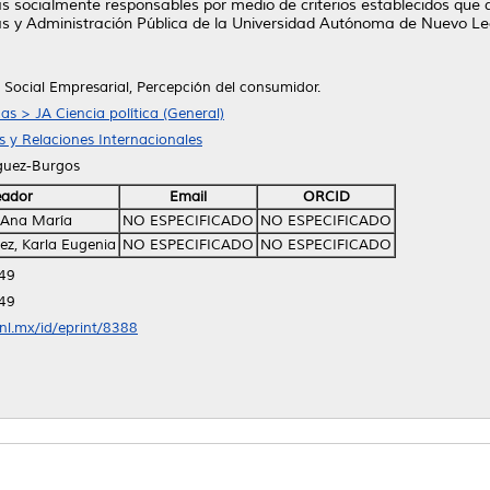
 socialmente responsables por medio de criterios establecidos que de
icas y Administración Pública de la Universidad Autónoma de Nuevo Le
 Social Empresarial, Percepción del consumidor.
cas > JA Ciencia política (General)
as y Relaciones Internacionales
guez-Burgos
eador
Email
ORCID
 Ana María
NO ESPECIFICADO
NO ESPECIFICADO
ez, Karla Eugenia
NO ESPECIFICADO
NO ESPECIFICADO
:49
:49
anl.mx/id/eprint/8388