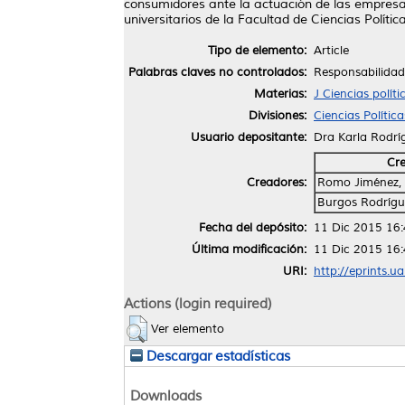
consumidores ante la actuación de las empresas
universitarios de la Facultad de Ciencias Polít
Tipo de elemento:
Article
Palabras claves no controlados:
Responsabilidad
Materias:
J Ciencias políti
Divisiones:
Ciencias Polític
Usuario depositante:
Dra Karla Rodrí
Cr
Creadores:
Romo Jiménez,
Burgos Rodrígu
Fecha del depósito:
11 Dic 2015 16
Última modificación:
11 Dic 2015 16
URI:
http://eprints.u
Actions (login required)
Ver elemento
Descargar estadísticas
Downloads