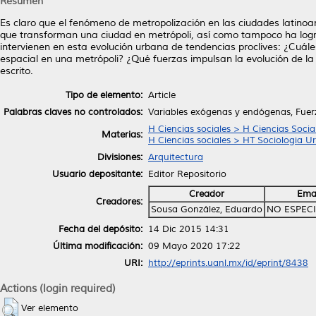
Resumen
Es claro que el fenómeno de metropolización en las ciudades lati
que transforman una ciudad en metrópoli, así como tampoco ha logr
intervienen en esta evolución urbana de tendencias proclives: ¿Cuál
espacial en una metrópoli? ¿Qué fuerzas impulsan la evolución de la
escrito.
Tipo de elemento:
Article
Palabras claves no controlados:
Variables exógenas y endógenas, Fuer
H Ciencias sociales > H Ciencias Socia
Materias:
H Ciencias sociales > HT Sociologia U
Divisiones:
Arquitectura
Usuario depositante:
Editor Repositorio
Creador
Ema
Creadores:
Sousa González, Eduardo
NO ESPEC
Fecha del depósito:
14 Dic 2015 14:31
Última modificación:
09 Mayo 2020 17:22
URI:
http://eprints.uanl.mx/id/eprint/8438
Actions (login required)
Ver elemento