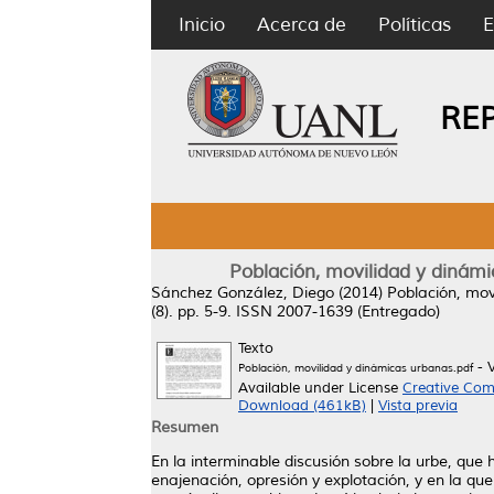
Inicio
Acerca de
Políticas
E
RE
Población, movilidad y dinámic
Sánchez González, Diego
(2014)
Población, mov
(8). pp. 5-9. ISSN 2007-1639 (Entregado)
Texto
- 
Población, movilidad y dinámicas urbanas.pdf
Available under License
Creative Com
Download (461kB)
|
Vista previa
Resumen
En la interminable discusión sobre la urbe, que 
enajenación, opresión y explotación, y en la que 