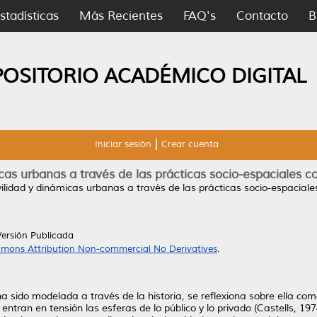
stadísticas
Más Recientes
FAQ's
Contacto
B
POSITORIO ACADÉMICO DIGITAL
Iniciar sesión
Crear cuenta
as urbanas a través de las prácticas socio-espaciales co
ilidad y dinámicas urbanas a través de las prácticas socio-espaciales
Versión Publicada
mons Attribution Non-commercial No Derivatives
.
ha sido modelada a través de la historia, se reflexiona sobre ella co
entran en tensión las esferas de lo público y lo privado (Castells, 19