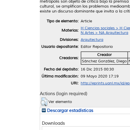
metrópolis son objeto de crítica bajo la premis
cultural, se amplifican los problemas medioam
existe un discurso dominante que invita a la crít
Tipo de elemento:
Article
H Ciencias sociales > H Cie
Materias:
N Artes > NA Arquitectura
Divisiones:
Arquitectura
Usuario depositante:
Editor Repositorio
Creador
Creadores:
Sánchez González, Diego
Fecha del depósito:
16 Dic 2015 00:30
Última modificación:
09 Mayo 2020 17:19
URI:
http://eprints.uanl.mx/id/e
Actions (login required)
Ver elemento
Descargar estadísticas
Downloads