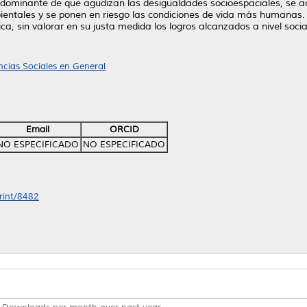
a dominante de que agudizan las desigualdades socioespaciales, se acr
bientales y se ponen en riesgo las condiciones de vida más humanas
ica, sin valorar en su justa medida los logros alcanzados a nivel social
ncias Sociales en General
Email
ORCID
NO ESPECIFICADO
NO ESPECIFICADO
print/8482