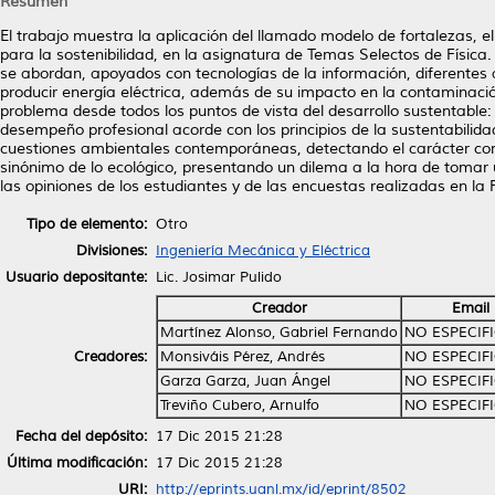
Resumen
El trabajo muestra la aplicación del llamado modelo de fortalezas, e
para la sostenibilidad, en la asignatura de Temas Selectos de Física.
se abordan, apoyados con tecnologías de la información, diferentes 
producir energía eléctrica, además de su impacto en la contaminación
problema desde todos los puntos de vista del desarrollo sustentable:
desempeño profesional acorde con los principios de la sustentabilidad
cuestiones ambientales contemporáneas, detectando el carácter cont
sinónimo de lo ecológico, presentando un dilema a la hora de tomar un
las opiniones de los estudiantes y de las encuestas realizadas en la 
Tipo de elemento:
Otro
Divisiones:
Ingeniería Mecánica y Eléctrica
Usuario depositante:
Lic. Josimar Pulido
Creador
Email
Martínez Alonso, Gabriel Fernando
NO ESPECIF
Creadores:
Monsiváis Pérez, Andrés
NO ESPECIF
Garza Garza, Juan Ángel
NO ESPECIF
Treviño Cubero, Arnulfo
NO ESPECIF
Fecha del depósito:
17 Dic 2015 21:28
Última modificación:
17 Dic 2015 21:28
URI:
http://eprints.uanl.mx/id/eprint/8502