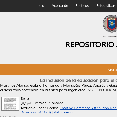
Inicio
Acerca de
Políticas
Estadísticas
REPOSITORIO
Iniciar 
La inclusión de la educación para el d
Martínez Alonso, Gabriel Fernando
y
Monsiváis Pérez, Andrés
y
Garz
el desarrollo sostenible en la física para ingenieros.
NO ESPECIFICADO
Texto
- Versión Publicada
g6_2.pdf
Available under License
Creative Commons Attribution Non
Download (481kB)
|
Vista previa