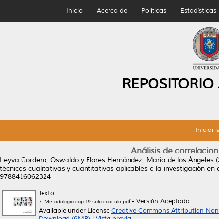
Inicio
Acerca de
Políticas
Estadísticas
REPOSITORIO
Iniciar 
Análisis de correlacion
Leyva Cordero, Oswaldo
y
Flores Hernández, María de los Ángeles
(
técnicas cualitativas y cuantitativas aplicables a la investigación en
9788416062324
Texto
- Versión Aceptada
7. Metodología cap 19 solo capítulo.pdf
Available under License
Creative Commons Attribution Non
Download (6MB)
|
Vista previa