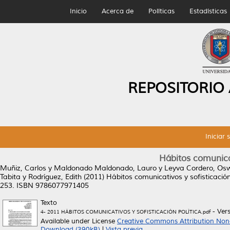
Inicio
Acerca de
Políticas
Estadísticas
REPOSITORIO
Iniciar 
Hábitos comunicat
Muñiz, Carlos
y
Maldonado Maldonado, Lauro
y
Leyva Cordero, Os
Tabita
y
Rodríguez, Edith
(2011)
Hábitos comunicativos y sofisticación 
253. ISBN 9786077971405
Texto
- Ver
4- 2011 HÁBITOS COMUNICATIVOS Y SOFISTICACIÓN POLÍTICA.pdf
Available under License
Creative Commons Attribution Non
Download (390kB)
|
Vista previa