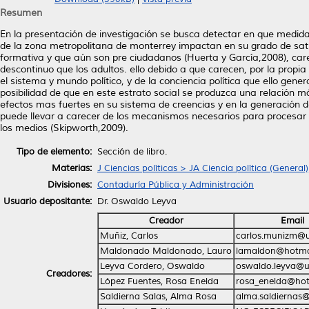
Resumen
En la presentación de investigación se busca detectar en que medida 
de la zona metropolitana de monterrey impactan en su grado de sat
formativa y que aún son pre ciudadanos (Huerta y García,2008), carec
descontinuo que los adultos. ello debido a que carecen, por la propia
el sistema y mundo político, y de la conciencia política que ello gen
posibilidad de que en este estrato social se produzca una relación m
efectos mas fuertes en su sistema de creencias y en la generación de 
puede llevar a carecer de los mecanismos necesarios para procesar l
los medios (Skipworth,2009).
Tipo de elemento:
Sección de libro.
Materias:
J Ciencias políticas > JA Ciencia política (General)
Divisiones:
Contaduría Pública y Administración
Usuario depositante:
Dr. Oswaldo Leyva
Creador
Email
Muñiz, Carlos
carlos.munizm@
Maldonado Maldonado, Lauro
lamaldon@hotma
Leyva Cordero, Oswaldo
oswaldo.leyva@u
Creadores:
López Fuentes, Rosa Enelda
rosa_enelda@ho
Saldierna Salas, Alma Rosa
alma.saldiernas