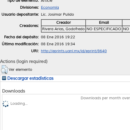
Tipo de elemento:
Article
Divisiones:
Economía
Usuario depositante:
Lic. Josimar Pulido
Creador
Email
Creadores:
Rivera Arias, Godofredo
NO ESPECIFICADO
NO 
Fecha del depósito:
08 Ene 2016 19:22
Última modificación:
08 Ene 2016 19:34
URI:
http://eprints.uanl.mx/id/eprint/8640
Actions (login required)
Ver elemento
Descargar estadísticas
Downloads
Downloads per month over
Loading...