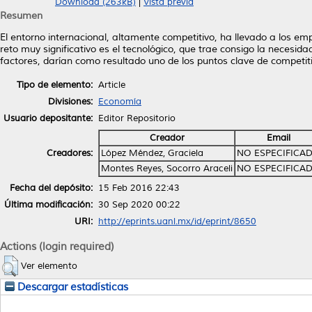
Download (263kB)
|
Vista previa
Resumen
El entorno internacional, altamente competitivo, ha llevado a los em
reto muy significativo es el tecnológico, que trae consigo la necesida
factores, darían como resultado uno de los puntos clave de competiti
Tipo de elemento:
Article
Divisiones:
Economía
Usuario depositante:
Editor Repositorio
Creador
Email
Creadores:
López Méndez, Graciela
NO ESPECIFICA
Montes Reyes, Socorro Araceli
NO ESPECIFICA
Fecha del depósito:
15 Feb 2016 22:43
Última modificación:
30 Sep 2020 00:22
URI:
http://eprints.uanl.mx/id/eprint/8650
Actions (login required)
Ver elemento
Descargar estadísticas