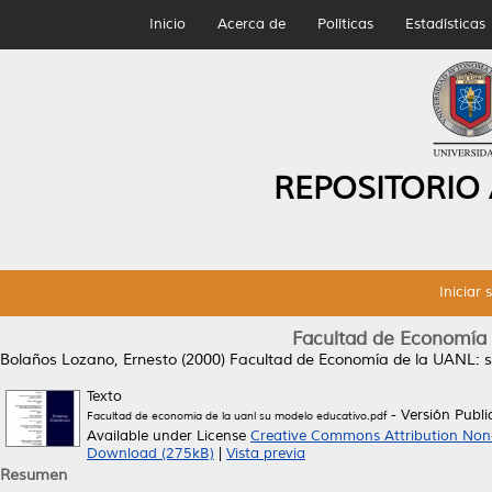
Inicio
Acerca de
Políticas
Estadísticas
REPOSITORIO
Iniciar 
Facultad de Economía 
Bolaños Lozano, Ernesto
(2000)
Facultad de Economía de la UANL: s
Texto
- Versión Publ
Facultad de economia de la uanl su modelo educativo.pdf
Available under License
Creative Commons Attribution Non
Download (275kB)
|
Vista previa
Resumen