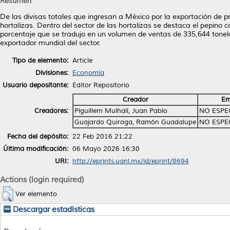
Resumen
De las divisas totales que ingresan a México por la exportación de 
hortalizas. Dentro del sector de las hortalizas se destaca el pepino 
porcentaje que se tradujo en un volumen de ventas de 335,644 tonel
exportador mundial del sector.
Tipo de elemento:
Article
Divisiones:
Economía
Usuario depositante:
Editor Repositorio
Creador
Em
Creadores:
Piguillem Mulhall, Juan Pablo
NO ESPE
Guajardo Quiroga, Ramón Guadalupe
NO ESPE
Fecha del depósito:
22 Feb 2016 21:22
Última modificación:
06 Mayo 2026 16:30
URI:
http://eprints.uanl.mx/id/eprint/8694
Actions (login required)
Ver elemento
Descargar estadísticas