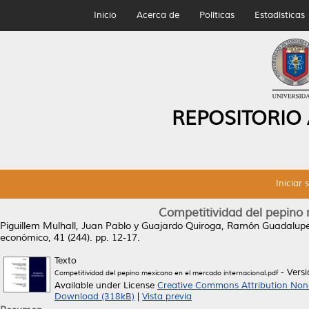
Inicio
Acerca de
Políticas
Estadísticas
REPOSITORIO
Iniciar 
Competitividad del pepino
Piguillem Mulhall, Juan Pablo
y
Guajardo Quiroga, Ramón Guadalup
económico, 41 (244). pp. 12-17.
Texto
- Vers
Competitividad del pepino mexicano en el mercado internacional.pdf
Available under License
Creative Commons Attribution Non
Download (318kB)
|
Vista previa