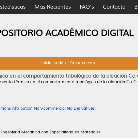
stadísticas
Más Recientes
FAQ's
Contacto
B
POSITORIO ACADÉMICO DIGITAL
Iniciar sesión
Crear cuenta
mico en el comportamiento tribológico de la aleación C
amiento térmico en el comportamiento tribológico de la aleación Co-
mons Attribution Non-commercial No Derivatives
.
 Ingeniería Mecánica con Especialidad en Materiales