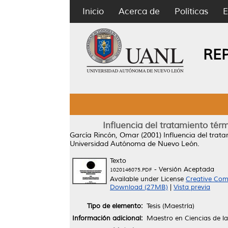
Inicio
Acerca de
Políticas
E
RE
Influencia del tratamiento tér
García Rincón, Omar
(2001)
Influencia del trat
Universidad Autónoma de Nuevo León.
Texto
- Versión Aceptada
1020146075.PDF
Available under License
Creative Com
Download (27MB)
|
Vista previa
Tipo de elemento:
Tesis (Maestría)
Información adicional:
Maestro en Ciencias de la