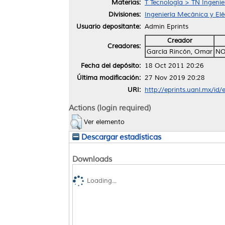
Materias:
T Tecnología > TN Ingenie
Divisiones:
Ingeniería Mecánica y Elé
Usuario depositante:
Admin Eprints
Creador
Creadores:
García Rincón, Omar
NO
Fecha del depósito:
18 Oct 2011 20:26
Última modificación:
27 Nov 2019 20:28
URI:
http://eprints.uanl.mx/id/
Actions (login required)
Ver elemento
Descargar estadísticas
Downloads
Loading...