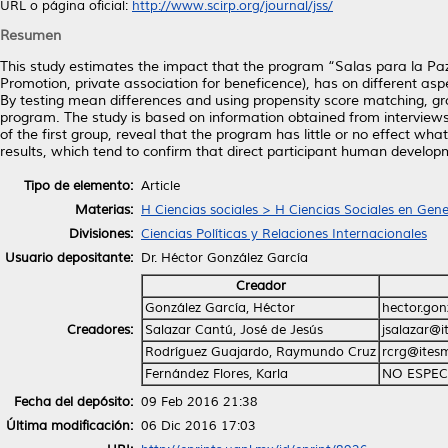
URL o página oficial:
http://www.scirp.org/journal/jss/
Resumen
This study estimates the impact that the program “Salas para la P
Promotion, private association for beneficence), has on different as
By testing mean differences and using propensity score matching, g
program. The study is based on information obtained from interviews
of the first group, reveal that the program has little or no effect w
results, which tend to confirm that direct participant human develo
Tipo de elemento:
Article
Materias:
H Ciencias sociales > H Ciencias Sociales en Gene
Divisiones:
Ciencias Políticas y Relaciones Internacionales
Usuario depositante:
Dr. Héctor González García
Creador
González García, Héctor
hector.go
Creadores:
Salazar Cantú, José de Jesús
jsalazar@
Rodríguez Guajardo, Raymundo Cruz
rcrg@ites
Fernández Flores, Karla
NO ESPEC
Fecha del depósito:
09 Feb 2016 21:38
Última modificación:
06 Dic 2016 17:03