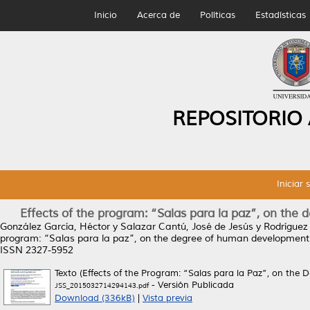
Inicio
Acerca de
Políticas
Estadísticas
REPOSITORIO
Iniciar 
Effects of the program: “Salas para la paz”, on the
González García, Héctor
y
Salazar Cantú, José de Jesús
y
Rodríguez
program: “Salas para la paz”, on the degree of human development of
ISSN 2327-5952
Texto (Effects of the Program: “Salas para la Paz”, on the
- Versión Publicada
JSS_2015032714294143.pdf
Download (336kB)
|
Vista previa