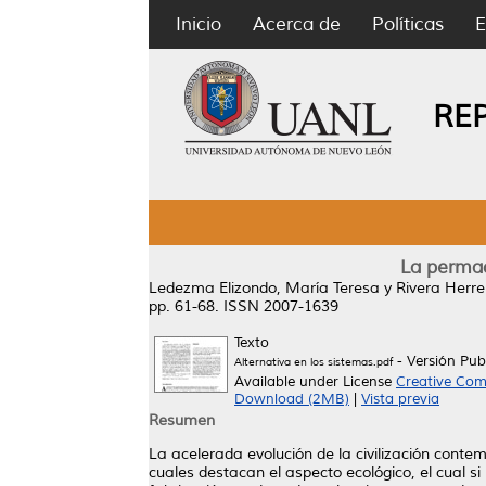
Inicio
Acerca de
Políticas
E
RE
La permac
Ledezma Elizondo, María Teresa
y
Rivera Herre
pp. 61-68. ISSN 2007-1639
Texto
- Versión Pub
Alternativa en los sistemas.pdf
Available under License
Creative Com
Download (2MB)
|
Vista previa
Resumen
La acelerada evolución de la civilización cont
cuales destacan el aspecto ecológico, el cual s