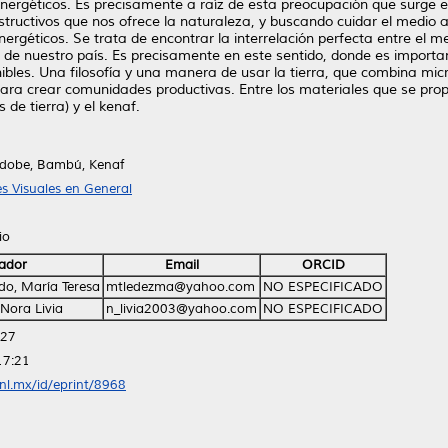
nergéticos. Es precisamente a raíz de esta preocupación que surge e
structivos que nos ofrece la naturaleza, y buscando cuidar el medio 
 energéticos. Se trata de encontrar la interrelación perfecta entre el 
es de nuestro país. Es precisamente en este sentido, donde es importa
bles. Una filosofía y una manera de usar la tierra, que combina mic
ra crear comunidades productivas. Entre los materiales que se prop
 de tierra) y el kenaf.
Adobe, Bambú, Kenaf
s Visuales en General
io
ador
Email
ORCID
do, María Teresa
mtledezma@yahoo.com
NO ESPECIFICADO
 Nora Livia
n_livia2003@yahoo.com
NO ESPECIFICADO
:27
17:21
anl.mx/id/eprint/8968