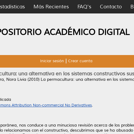
stadísticas
Más Recientes
FAQ's
Contacto
B
POSITORIO ACADÉMICO DIGITAL
Iniciar sesión
Crear cuenta
ultura: una alternativa en los sistemas constructivos sus
ra, Nora Livia
(2010)
La permacultura: una alternativa en los sistema
licada
mons Attribution Non-commercial No Derivatives
.
emporánea, nos conduce a una minuciosa revisión acerca de los probl
i lo relacionamos con el constructivo, descubrimos que se ha abusado