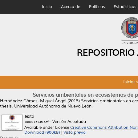
Inicio
Acerca de
Políticas
Estadísticas
REPOSITORIO
Iniciar 
Servicios ambientales en ecosistemas de pa
Hernández Gómez, Miguel Ángel
(2015)
Servicios ambientales en eco
thesis, Universidad Autónoma de Nuevo León.
Texto
- Versión Aceptada
1080215135.pdf
Available under License
Creative Commons Attribution Non
Download (900kB)
|
Vista previa