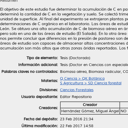
Resumen
El objetivo de este estudio fue determinar la acumulación de C en pas
determinó la cantidad de C en la vegetación y suelo. Se colectó tri
unidad de superficie. Al final del experimento se extrajeron plantas
determinaciones de C orgánico en el laboratorio. Las áreas de estudi
León. Se obtuvo una alta acumulación de C de biomasa aérea en áre
pero solo en una de las áreas de estudio (El Salado). En la otra área
nos permite concluir que diferencias en la presión de pastoreo son 
áreas de estudio son capaces de almacenar altas concentraciones de 
acumulación son más altos que otras zonas áridas reportadas. Los f
Tipo de elemento:
Tesis (Doctorado)
Información adicional:
Tesis (Doctor en Ciencias con especia
Palabras claves no controlados:
Biomasa aérea, Biomasa radicular, COS,
Q Ciencia > QK Botánica
Materias:
S Agricultura > SD Ciencia forestal
Divisiones:
Ciencias Forestales
Usuario depositante:
Editor Repositorio
Creador
Creadores:
Hernández Gómez, Miguel Ángel
NO 
Fecha del depósito:
23 Feb 2016 21:34
Última modificación:
22 Feb 2017 14:58