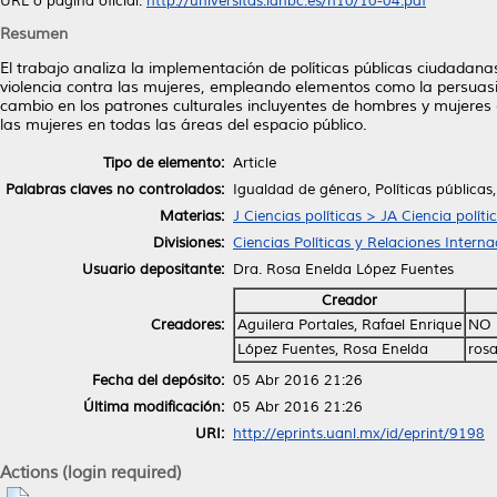
URL o página oficial:
http://universitas.idhbc.es/n10/10-04.pdf
Resumen
El trabajo analiza la implementación de políticas públicas ciudadana
violencia contra las mujeres, empleando elementos como la persuasi
cambio en los patrones culturales incluyentes de hombres y mujeres 
las mujeres en todas las áreas del espacio público.
Tipo de elemento:
Article
Palabras claves no controlados:
Igualdad de género, Políticas públicas
Materias:
J Ciencias políticas > JA Ciencia políti
Divisiones:
Ciencias Políticas y Relaciones Interna
Usuario depositante:
Dra. Rosa Enelda López Fuentes
Creador
Creadores:
Aguilera Portales, Rafael Enrique
NO 
López Fuentes, Rosa Enelda
ros
Fecha del depósito:
05 Abr 2016 21:26
Última modificación:
05 Abr 2016 21:26
URI:
http://eprints.uanl.mx/id/eprint/9198
Actions (login required)