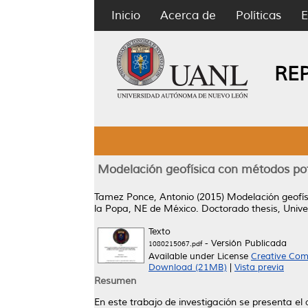
Inicio
Acerca de
Políticas
E
RE
Modelación geofísica con métodos pot
Tamez Ponce, Antonio
(2015)
Modelación geofís
la Popa, NE de México.
Doctorado thesis, Univ
Texto
- Versión Publicada
1080215067.pdf
Available under License
Creative Com
Download (21MB)
|
Vista previa
Resumen
En este trabajo de investigación se presenta el