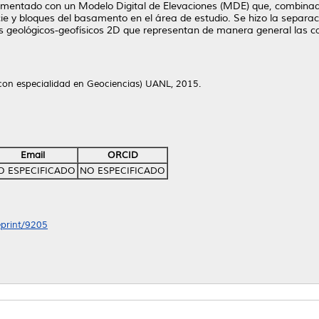
lementado con un Modelo Digital de Elevaciones (MDE) que, combinado 
cie y bloques del basamento en el área de estudio. Se hizo la separa
los geológicos-geofísicos 2D que representan de manera general las c
 con especialidad en Geociencias) UANL, 2015.
Email
ORCID
O ESPECIFICADO
NO ESPECIFICADO
eprint/9205