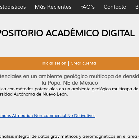
stadísticas
Más Recientes
FAQ's
Contacto
B
POSITORIO ACADÉMICO DIGITAL
Iniciar sesión
Crear cuenta
enciales en un ambiente geológico multicapa de densida
la Popa, NE de México
ica con métodos potenciales en un ambiente geológico multicapa de 
ersidad Autónoma de Nuevo León.
mons Attribution Non-commercial No Derivatives
.
 análisis integral de datos gravimétricos y aeromagnéticos en el áre