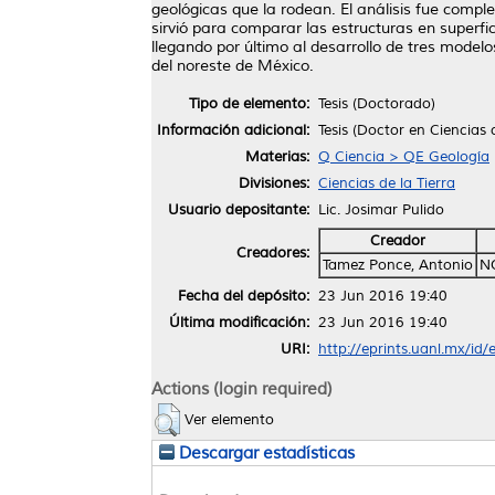
geológicas que la rodean. El análisis fue comp
sirvió para comparar las estructuras en superfi
llegando por último al desarrollo de tres mode
del noreste de México.
Tipo de elemento:
Tesis (Doctorado)
Información adicional:
Tesis (Doctor en Ciencias
Materias:
Q Ciencia > QE Geología
Divisiones:
Ciencias de la Tierra
Usuario depositante:
Lic. Josimar Pulido
Creador
Creadores:
Tamez Ponce, Antonio
N
Fecha del depósito:
23 Jun 2016 19:40
Última modificación:
23 Jun 2016 19:40
URI:
http://eprints.uanl.mx/id/
Actions (login required)
Ver elemento
Descargar estadísticas