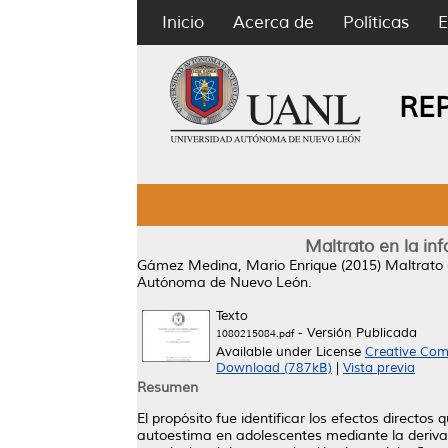
Inicio
Acerca de
Políticas
E
RE
Maltrato en la in
Gámez Medina, Mario Enrique
(2015)
Maltrato 
Autónoma de Nuevo León.
Texto
- Versión Publicada
1080215084.pdf
Available under License
Creative Com
Download (787kB)
|
Vista previa
Resumen
El propósito fue identificar los efectos directo
autoestima en adolescentes mediante la deriva