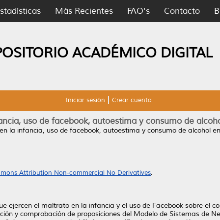
stadísticas
Más Recientes
FAQ's
Contacto
B
POSITORIO ACADÉMICO DIGITAL
Iniciar sesión
Crear cuenta
fancia, uso de facebook, autoestima y consumo de alcoh
en la infancia, uso de facebook, autoestima y consumo de alcohol e
mons Attribution Non-commercial No Derivatives
.
s que ejercen el maltrato en la infancia y el uso de Facebook sobre el 
ción y comprobación de proposiciones del Modelo de Sistemas de Neu