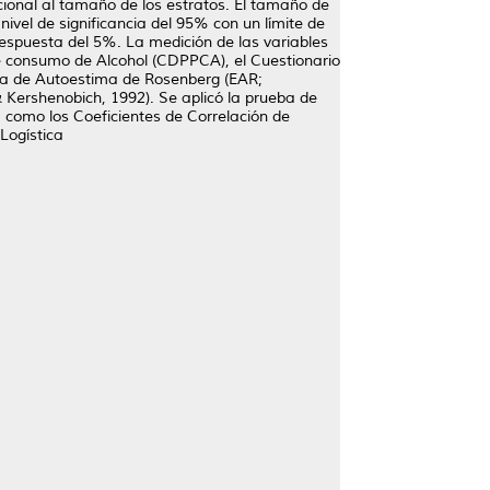
cional al tamaño de los estratos. El tamaño de
vel de significancia del 95% con un límite de
espuesta del 5%. La medición de las variables
 de consumo de Alcohol (CDPPCA), el Cuestionario
cala de Autoestima de Rosenberg (EAR;
 Kershenobich, 1992). Se aplicó la prueba de
a como los Coeficientes de Correlación de
Logística