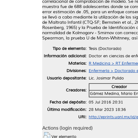
correlacional de comprobación de modelo. Se rea
muestra fue de 688 adolescentes donde se consid
error estimación de .05, para un enfoque conse
se llevó a cabo mediante la utilización de los 
de Maltrato Infantil (CTQ-SF; Bernstein et al.,
Rosenberg, 1965) y la Prueba de Identificación
normalidad de Kolmogorv - Smirnov con correcció
Spearman, la prueba U de Mann-Whitnney, así 
Tipo de elemento:
Tesis (Doctorado)
Información adicional:
Doctor en ciencias de enf
Materias:
R Medicina > RT Enferme
Divisiones:
Enfermería > Doctorado e
Usuario depositante:
Lic. Josimar Pulido
Creador
Creadores:
Gámez Medina, Mario En
Fecha del depósito:
05 Jul 2016 20:31
Última modificación:
28 Mar 2023 18:36
URI:
http://eprints.uanl.mx/id/
Actions (login required)
Ver elemento