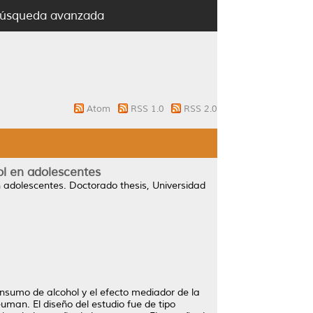
úsqueda avanzada
Atom
RSS 1.0
RSS 2.0
ol en adolescentes
n adolescentes.
Doctorado thesis, Universidad
consumo de alcohol y el efecto mediador de la
man. El diseño del estudio fue de tipo