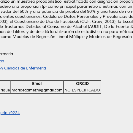
lizó un muestreo probabilístico, estratificado con asignación propor
eró una proporción (p) como principal parámetro a estimar, con un ni
rvador del 50% y una potencia de prueba del 90% y una tasa de no r
siguientes cuestionarios: Cédula de Datos Personales y Prevalencias
 2003), el Cuestionario de Uso de Facebook (CUF; Crow, 2013), la Es
 de Trastornos Debidos al Consumo de Alcohol (AUDIT; De la Fuente &
n de Lilifors y de decidió la utilización de estadística no paramétric
como Modelos de Regresión Líneal Múltiple y Modelos de Regresión 
ermería
ría
n Ciencias de Enfermería
Email
ORCID
rique
marioegamezm@gmail.com
NO ESPECIFICADO
eprint/9224