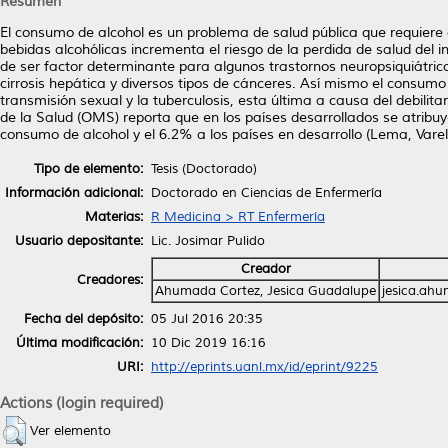
Resumen
El consumo de alcohol es un problema de salud pública que requiere
bebidas alcohólicas incrementa el riesgo de la perdida de salud del 
de ser factor determinante para algunos trastornos neuropsiquiátri
cirrosis hepática y diversos tipos de cánceres. Así mismo el consum
transmisión sexual y la tuberculosis, esta última a causa del debili
de la Salud (OMS) reporta que en los países desarrollados se atribu
consumo de alcohol y el 6.2% a los países en desarrollo (Lema, Vare
Tipo de elemento:
Tesis (Doctorado)
Información adicional:
Doctorado en Ciencias de Enfermería
Materias:
R Medicina > RT Enfermería
Usuario depositante:
Lic. Josimar Pulido
Creador
Creadores:
Ahumada Cortez, Jesica Guadalupe
jesica.ah
Fecha del depósito:
05 Jul 2016 20:35
Última modificación:
10 Dic 2019 16:16
URI:
http://eprints.uanl.mx/id/eprint/9225
Actions (login required)
Ver elemento