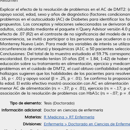
Resumen
Explicar el efecto de la resolución de problemas en el AC de DMT2: (
apoyo social, edad, sexo y años de diagnóstico (factores condicionan
problemas en el autocuidado (AC) de Diabetes para identificar los fa
propuestos. Los conceptos y relaciones seleccionadas se derivaron 
adultos, calculada mediante el paquete n´Query Advisor versión 4.0 
efecto de .07 (R2) en el contraste de no significancia del modelo de r
conveniencia, se invitó a participar a las personas que acudieron a
Monterrey Nuevo León. Para medir las variables de interés se utiliza
circunferencia de cintura) y bioquímicas (A1C a 50 pacientes selecci
Conclusiones: Del total de la muestra estudiada el 59.7% correspon
escolaridad. En promedio tenían 10 años (DE = 1.84; 1-42) de haber
educación sobre su tratamiento en alimentación, ejercicio y medicam
problemas en el cuidado de DMT2, el cual obtuvo confiabilidad aceptab
hallazgos sugieren que las habilidades de los pacientes para resolve
.16, p ˂ .01) y apoyo social (β = .25, p ˂ .01). Se confirma la propo
la edad. El estilo efectivo mostró asociación con AC en alimentación (
menor AC de alimentación (rs = -.37; p < .01), ejercicio (rs = -.17; p
asociación de la resolución de problemas con HbA1c (rs = -.07; p = .6
Tipo de elemento:
Tesis (Doctorado)
Información adicional:
Doctor en ciencias de enfermería
Materias:
R Medicina > RT Enfermería
Divisiones:
Enfermería > Doctorado en Ciencias de Enferme