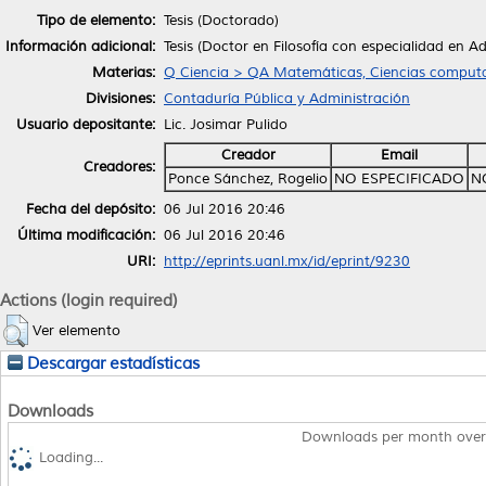
Tipo de elemento:
Tesis (Doctorado)
Información adicional:
Tesis (Doctor en Filosofía con especialidad en 
Materias:
Q Ciencia > QA Matemáticas, Ciencias computa
Divisiones:
Contaduría Pública y Administración
Usuario depositante:
Lic. Josimar Pulido
Creador
Email
Creadores:
Ponce Sánchez, Rogelio
NO ESPECIFICADO
N
Fecha del depósito:
06 Jul 2016 20:46
Última modificación:
06 Jul 2016 20:46
URI:
http://eprints.uanl.mx/id/eprint/9230
Actions (login required)
Ver elemento
Descargar estadísticas
Downloads
Downloads per month over
Loading...