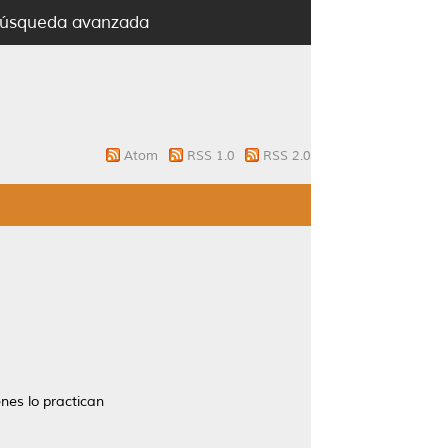
úsqueda avanzada
Atom
RSS 1.0
RSS 2.0
enes lo practican