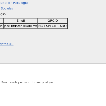
gión > BF Psicología
 Sociales
glio
Email
ORCID
ía
jose.infanteb@uanl.mx
NO ESPECIFICADO
print/9340
Downloads per month over past year