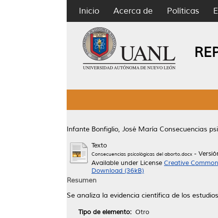
Inicio
Acerca de
Políticas
E
RE
Infante Bonfiglio, José María
Consecuencias psi
Texto
- Versi
Consecuencias psicológicas del aborto.docx
Available under License
Creative Commons
Download (36kB)
Resumen
Se analiza la evidencia científica de los estudio
Tipo de elemento:
Otro