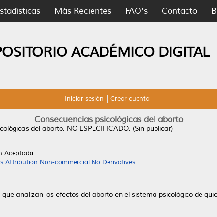
stadísticas
Más Recientes
FAQ's
Contacto
B
POSITORIO ACADÉMICO DIGITAL
Iniciar sesión
Crear cuenta
Consecuencias psicológicas del aborto
cológicas del aborto.
NO ESPECIFICADO. (Sin publicar)
ón Aceptada
 Attribution Non-commercial No Derivatives
.
s que analizan los efectos del aborto en el sistema psicológico de qui