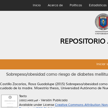
Inicio
Acerca de
Políticas
Estadísticas
REPOSITORIO
Iniciar 
Sobrepeso/obesidad como riesgo de diabetes mellitus 
Castillo Zacarías, Rosa Guadalupe
(2015)
Sobrepeso/obesidad como ri
cuidado de la madre.
Maestría thesis, Universidad Autónoma de Nu
Texto
- Versión Publicada
1080214908.pdf
Available under License
Creative Commons Attribution Non