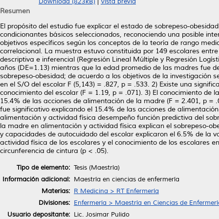
Download (823kB)
|
Vista previa
Resumen
El propósito del estudio fue explicar el estado de sobrepeso-obesida
condicionantes básicos seleccionados, reconociendo una posible inte
objetivos específicos según los conceptos de la teoría de rango medio 
correlacional. La muestra estuvo constituida por 149 escolares entre 6
descriptiva e inferencial (Regresión Lineal Múltiple y Regresión Logí
años (DE=1.13) mientras que la edad promedio de las madres fue de
sobrepeso-obesidad; de acuerdo a los objetivos de la investigación se
en el S/O del escolar F (5,143) = .827, p = .533. 2) Existe una signif
conocimiento del escolar (F = 1.19, p = .071). 3) El conocimiento de l
15.4% de las acciones de alimentación de la madre (F = 2.401, p = .0
fue significativo explicando el 15.4% de las acciones de alimentación
alimentación y actividad física desempeño función predictiva del sobr
la madre en alimentación y actividad física explican el sobrepeso-ob
y capacidades de autocuidado del escolar explicaron el 6.5% de la var
actividad física de los escolares y el conocimiento de los escolares e
circunferencia de cintura (p < .05).
Tipo de elemento:
Tesis (Maestría)
Información adicional:
Maestría en ciencias de enfermería
Materias:
R Medicina > RT Enfermería
Divisiones:
Enfermería > Maestría en Ciencias de Enfermerí
Usuario depositante:
Lic. Josimar Pulido