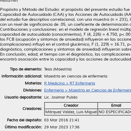
Resumen
Propósito y Método del Estudio: el propósito del presente estudio fue
Capacidad de Autocuidado (CAA) y las Acciones de Autocuidado (AAC)
del estudio fue descriptivo correlacional, con una muestra (n = 231),
con un nivel de significancia de .05, un coeficiente de determinación
Contribuciones y conclusiones: en el modelo de regresión lineal múlti
capacidad de autocuidado (conocimientos), F (4, 226) = 4.750, p<.00
los FCB (ocupación y síntomas de ansiedad) influyeron en las accion
(complicaciones) influyó en el control glucémico, F (1, 229) = 16.71,
diagnóstico, complicaciones y síntomas de ansiedad) influyeron sobre
En conclusión, edad, el tiempo con el diagnóstico, las complicaciones
encontró asociación entre la capacidad y las acciones de autocuidad
Tipo de elemento:
Tesis (Maestría)
Información adicional:
Maestría en ciencias de enfermería
Materias:
R Medicina > RT Enfermería
Divisiones:
Enfermería > Maestría en Ciencias de Enfermerí
Usuario depositante:
Lic. Josimar Pulido
Creador
Email
Creadores:
Márquez Valdez, Luis Miguel
NO ESPECIFICA
Fecha del depósito:
03 Mar 2016 21:41
Última modificación:
29 Mar 2023 17:36