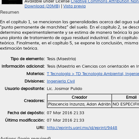
Available under License
Creative Commons Attribution Non
Download (20MB)
|
Vista previa
Resumen
En el capítulo 1, se mencionan las generalidades acerca del agua 
"punto permanente de marchitez" del suelo. En el capítulo 2, se describe
determina experimentalemente y se estima de manera teórica la posibl
una planta de tratamiento de agua residual industrial. En el capítul
teórica. Finalmente, en el capítulo 5, se expone la conclusión, mism
extimación teórica.
Tipo de elemento:
Tesis (Maestría)
Información adicional:
Tesis (Maestría en Ciencias con orientación en 
Materias:
T Tecnología > TD Tecnología Ambiental, Ingenie
Divisiones:
Ingeniería Civil
Usuario depositante:
Lic. Josimar Pulido
Creador
Email
Creadores:
Plascencia Inzunza, Adan Adrián
NO ESPECIF
Fecha del depósito:
07 Mar 2016 21:33
Última modificación:
07 Mar 2016 21:33
URI:
http://eprints.uanl.mx/id/eprint/9448
Actions (login required)