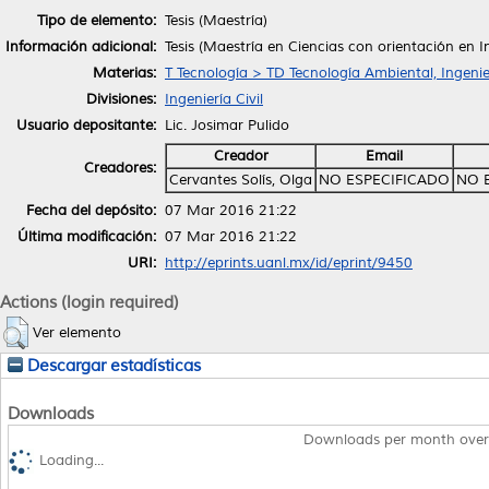
Tipo de elemento:
Tesis (Maestría)
Información adicional:
Tesis (Maestría en Ciencias con orientación en 
Materias:
T Tecnología > TD Tecnología Ambiental, Ingenie
Divisiones:
Ingeniería Civil
Usuario depositante:
Lic. Josimar Pulido
Creador
Email
Creadores:
Cervantes Solís, Olga
NO ESPECIFICADO
NO 
Fecha del depósito:
07 Mar 2016 21:22
Última modificación:
07 Mar 2016 21:22
URI:
http://eprints.uanl.mx/id/eprint/9450
Actions (login required)
Ver elemento
Descargar estadísticas
Downloads
Downloads per month over
Loading...