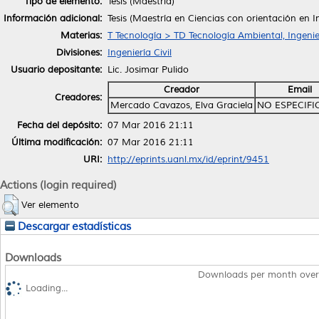
Tipo de elemento:
Tesis (Maestría)
Información adicional:
Tesis (Maestría en Ciencias con orientación en 
Materias:
T Tecnología > TD Tecnología Ambiental, Ingenie
Divisiones:
Ingeniería Civil
Usuario depositante:
Lic. Josimar Pulido
Creador
Email
Creadores:
Mercado Cavazos, Elva Graciela
NO ESPECIF
Fecha del depósito:
07 Mar 2016 21:11
Última modificación:
07 Mar 2016 21:11
URI:
http://eprints.uanl.mx/id/eprint/9451
Actions (login required)
Ver elemento
Descargar estadísticas
Downloads
Downloads per month over
Loading...