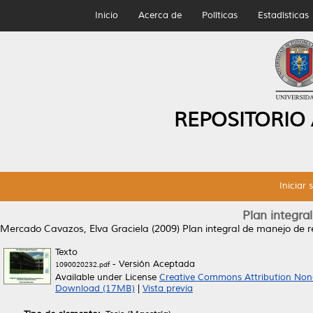
Inicio
Acerca de
Políticas
Estadísticas
REPOSITORIO
Iniciar 
Plan integra
Mercado Cavazos, Elva Graciela
(2009)
Plan integral de manejo de r
Texto
- Versión Aceptada
1090020232.pdf
Available under License
Creative Commons Attribution Non
Download (17MB)
|
Vista previa