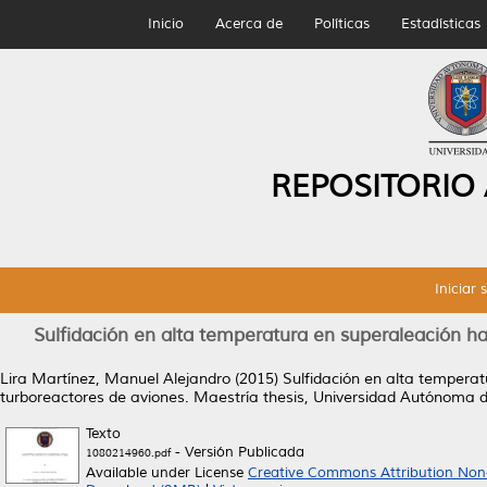
Inicio
Acerca de
Políticas
Estadísticas
REPOSITORIO
Iniciar 
Sulfidación en alta temperatura en superaleación h
Lira Martínez, Manuel Alejandro
(2015)
Sulfidación en alta tempera
turboreactores de aviones.
Maestría thesis, Universidad Autónoma 
Texto
- Versión Publicada
1080214960.pdf
Available under License
Creative Commons Attribution Non