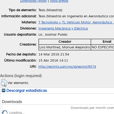
Download (9MB)
|
Vista previa
Tipo de elemento:
Tesis (Maestría)
Información adicional:
Tesis (Maestría en Ingeniería en Aeronáutica co
Materias:
T Tecnología > TL Vehículo Motor, Aeronáutica,
Divisiones:
Ingeniería Mecánica y Eléctrica
Usuario depositante:
Lic. Josimar Pulido
Creador
Email
Creadores:
Lira Martínez, Manuel Alejandro
NO ESPECIFI
Fecha del depósito:
14 Mar 2016 21:54
Última modificación:
15 Abr 2016 14:11
URI:
http://eprints.uanl.mx/id/eprint/9574
Actions (login required)
Ver elemento
Descargar estadísticas
Downloads
Downloads per month over
Loading...