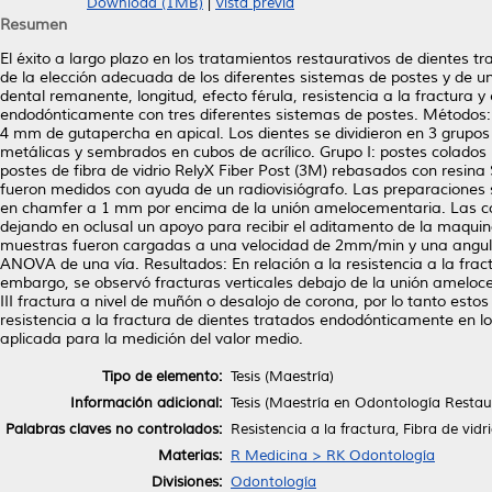
Download (1MB)
|
Vista previa
Resumen
El éxito a largo plazo en los tratamientos restaurativos de dientes
de la elección adecuada de los diferentes sistemas de postes y de u
dental remanente, longitud, efecto férula, resistencia a la fractura y 
endodónticamente con tres diferentes sistemas de postes. Métodos:
4 mm de gutapercha en apical. Los dientes se dividieron en 3 grupos 
metálicas y sembrados en cubos de acrílico. Grupo I: postes colados (R
postes de fibra de vidrio RelyX Fiber Post (3M) rebasados con resin
fueron medidos con ayuda de un radiovisiógrafo. Las preparaciones 
en chamfer a 1 mm por encima de la unión amelocementaria. Las cor
dejando en oclusal un apoyo para recibir el aditamento de la maquina
muestras fueron cargadas a una velocidad de 2mm/min y una angulac
ANOVA de una vía. Resultados: En relación a la resistencia a la fract
embargo, se observó fracturas verticales debajo de la unión amelocem
III fractura a nivel de muñón o desalojo de corona, por lo tanto est
resistencia a la fractura de dientes tratados endodónticamente en lo
aplicada para la medición del valor medio.
Tipo de elemento:
Tesis (Maestría)
Información adicional:
Tesis (Maestría en Odontología Resta
Palabras claves no controlados:
Resistencia a la fractura, Fibra de vidr
Materias:
R Medicina > RK Odontología
Divisiones:
Odontología