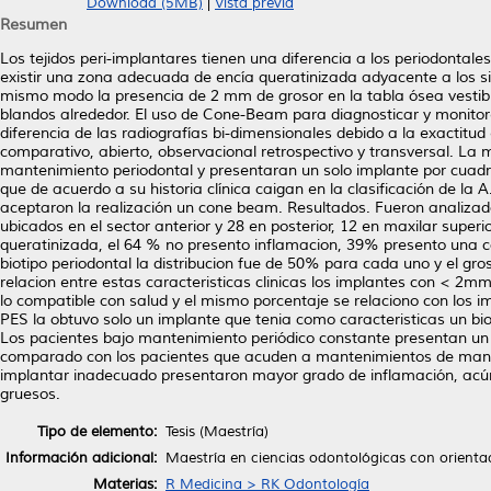
Download (5MB)
|
Vista previa
Resumen
Los tejidos peri-implantares tienen una diferencia a los periodontale
existir una zona adecuada de encía queratinizada adyacente a los si
mismo modo la presencia de 2 mm de grosor en la tabla ósea vestibul
blandos alrededor. El uso de Cone-Beam para diagnosticar y monitor
diferencia de las radiografías bi-dimensionales debido a la exactitu
comparativo, abierto, observacional retrospectivo y transversal. La 
mantenimiento periodontal y presentaran un solo implante por cuadr
que de acuerdo a su historia clínica caigan en la clasificación de la
aceptaron la realización un cone beam. Resultados. Fueron analizad
ubicados en el sector anterior y 28 en posterior, 12 en maxilar supe
queratinizada, el 64 % no presento inflamacion, 39% presento una ca
biotipo periodontal la distribucion fue de 50% para cada uno y el gr
relacion entre estas caracteristicas clinicas los implantes con < 2
lo compatible con salud y el mismo porcentaje se relaciono con los im
PES la obtuvo solo un implante que tenia como caracteristicas un b
Los pacientes bajo mantenimiento periódico constante presentan un
comparado con los pacientes que acuden a mantenimientos de manera
implantar inadecuado presentaron mayor grado de inflamación, acúm
gruesos.
Tipo de elemento:
Tesis (Maestría)
Información adicional:
Maestría en ciencias odontológicas con orienta
Materias:
R Medicina > RK Odontología