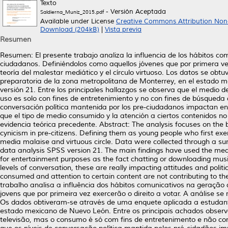
Texto
- Versión Aceptada
Saldierna_Muniz_2015.pdf
Available under License
Creative Commons Attribution Non
Download (204kB)
|
Vista previa
Resumen
Resumen: El presente trabajo analiza la influencia de los hábitos comu
ciudadanos. Definiéndolos como aquellos jóvenes que por primera vez e
teoría del malestar mediático y el círculo virtuoso. Los datos se ob
preparatoria de la zona metropolitana de Monterrey, en el estado m
versión 21. Entre los principales hallazgos se observa que el medio 
uso es solo con fines de entretenimiento y no con fines de búsqueda 
conversación política mantenida por los pre-ciudadanos impactan en a
que el tipo de medio consumido y la atención a ciertos contenidos no c
evidencia teórica precedente. Abstract: The analysis focuses on the b
cynicism in pre-citizens. Defining them as young people who first exer
media malaise and virtuous circle. Data were collected through a sur
data analysis SPSS version 21. The main findings have used the media
for entertainment purposes as the fact chatting or downloading music 
levels of conversation, these are really impacting attitudes and politi
consumed and attention to certain content are not contributing to the
trabalho analisa a influência dos hábitos comunicativos na geração 
jovens que por primeira vez exercerão o direito a votar. A análise se 
Os dados obtiveram-se através de uma enquete aplicada a estudant
estado mexicano de Nuevo León. Entre os principais achados obser
televisão, mas o consumo é só com fins de entretenimento e não com