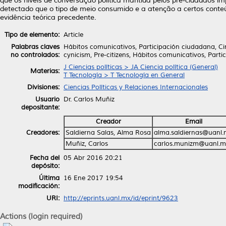
que os níveis de conversação política mantida pelos pré-cidadãos i
detectado que o tipo de meio consumido e a atenção a certos conteú
evidência teórica precedente.
Tipo de elemento:
Article
Palabras claves
Hábitos comunicativos, Participación ciudadana, Cini
no controlados:
cynicism, Pre-citizens, Hábitos comunicativos, Parti
J Ciencias políticas > JA Ciencia política (General)
Materias:
T Tecnología > T Tecnología en General
Divisiones:
Ciencias Políticas y Relaciones Internacionales
Usuario
Dr. Carlos Muñiz
depositante:
Creador
Email
Creadores:
Saldierna Salas, Alma Rosa
alma.saldiernas@uanl
Muñiz, Carlos
carlos.munizm@uanl.m
Fecha del
05 Abr 2016 20:21
depósito:
Última
16 Ene 2017 19:54
modificación:
URI:
http://eprints.uanl.mx/id/eprint/9623
Actions (login required)