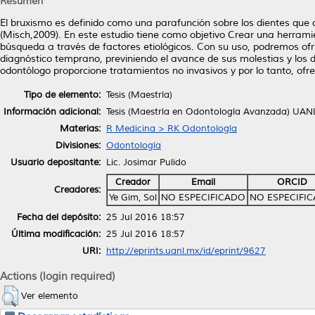
Resumen
El bruxismo es definido como una parafunción sobre los dientes que 
(Misch,2009). En este estudio tiene como objetivo Crear una herrami
búsqueda a través de factores etiológicos. Con su uso, podremos ofr
diagnóstico temprano, previniendo el avance de sus molestias y los 
odontólogo proporcione tratamientos no invasivos y por lo tanto, ofre
Tipo de elemento:
Tesis (Maestría)
Información adicional:
Tesis (Maestría en Odontología Avanzada) UANL
Materias:
R Medicina > RK Odontología
Divisiones:
Odontología
Usuario depositante:
Lic. Josimar Pulido
Creador
Email
ORCID
Creadores:
Ye Gim, Sol
NO ESPECIFICADO
NO ESPECIFI
Fecha del depósito:
25 Jul 2016 18:57
Última modificación:
25 Jul 2016 18:57
URI:
http://eprints.uanl.mx/id/eprint/9627
Actions (login required)
Ver elemento