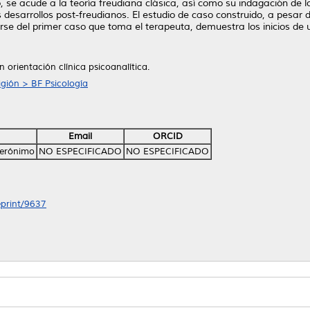
 se acude a la teoría freudiana clásica, así como su indagación de 
s desarrollos post-freudianos. El estudio de caso construido, a pesar
arse del primer caso que toma el terapeuta, demuestra los inicios de 
 orientación clínica psicoanalítica.
ligión > BF Psicología
Email
ORCID
Gerónimo
NO ESPECIFICADO
NO ESPECIFICADO
eprint/9637