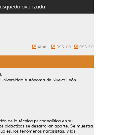
úsqueda avanzada
Atom
RSS 1.0
RSS 2.0
.
, Universidad Autónoma de Nuevo León.
ión de la técnica psicoanalítica en su
os didácticos se desarrollan aparte. Se muestra
xuales, los fenómenos narcisistas, y las