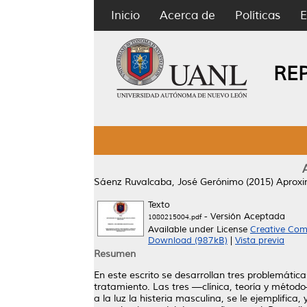
Inicio
Acerca de
Políticas
E
RE
Sáenz Ruvalcaba, José Gerónimo
(2015)
Aproxi
Texto
- Versión Aceptada
1080215004.pdf
Available under License
Creative Com
Download (987kB)
|
Vista previa
Resumen
En este escrito se desarrollan tres problemática
tratamiento. Las tres —clínica, teoría y método
a la luz la histeria masculina, se le ejemplific