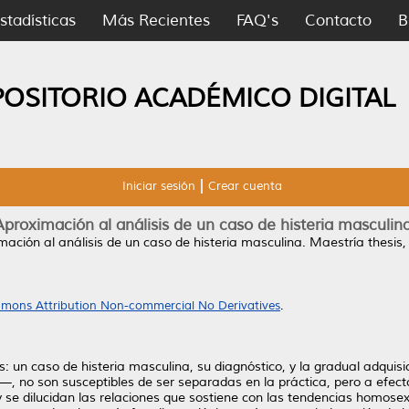
stadísticas
Más Recientes
FAQ's
Contacto
B
POSITORIO ACADÉMICO DIGITAL
Iniciar sesión
Crear cuenta
Aproximación al análisis de un caso de histeria masculina
mación al análisis de un caso de histeria masculina.
Maestría thesis
mons Attribution Non-commercial No Derivatives
.
s: un caso de histeria masculina, su diagnóstico, y la gradual adquisic
—, no son susceptibles de ser separadas en la práctica, pero a efect
a, y se dilucidan las relaciones que sostiene con las tendencias homose