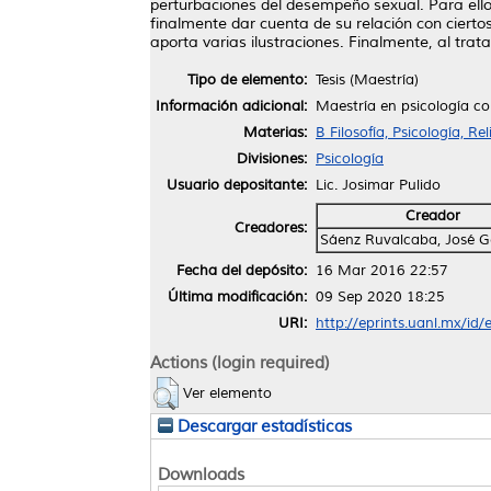
perturbaciones del desempeño sexual. Para ello,
finalmente dar cuenta de su relación con cierto
aporta varias ilustraciones. Finalmente, al trat
Tipo de elemento:
Tesis (Maestría)
Información adicional:
Maestría en psicología con
Materias:
B Filosofía, Psicología, Re
Divisiones:
Psicología
Usuario depositante:
Lic. Josimar Pulido
Creador
Creadores:
Sáenz Ruvalcaba, José 
Fecha del depósito:
16 Mar 2016 22:57
Última modificación:
09 Sep 2020 18:25
URI:
http://eprints.uanl.mx/id/
Actions (login required)
Ver elemento
Descargar estadísticas
Downloads