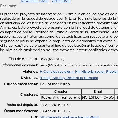
Download (3MB)
|
Vista previa
Resumen
El presente proyecto de intervención “Disminución de los niveles de
realizado en la ciudad de Guadalupe, N.L, en las instalaciones de la “
disminución de los niveles de ansiedad en los residentes previament
Animales. Este proyecto se presenta con la finalidad de obtener el g
es impartida por la Facultad de Trabajo Social de la Universidad Au
problemática a tratar, así como las estadísticas con respecto a la po
segundo capítulo se expone la propuesta de diagnóstico así como sus
el tercer capítulo se presenta el tipo de evaluación utilizado así co
los niveles de ansiedad en adultos mayores institucionalizados a tra
Tipo de elemento:
Tesis (Maestría)
Información adicional:
Tesis (Maestría en trabajo social con orientaci
Materias:
H Ciencias sociales > HN Historia social, Proble
Divisiones:
Trabajo Social y Desarrollo Humano
Usuario depositante:
Lic. Josimar Pulido
Creador
Email
Creadores:
Robles Villarreal, Lorenia
NO ESPECIFICADO
N
Fecha del depósito:
13 Abr 2016 21:52
Última modificación:
13 Abr 2016 21:52
URI:
http://eprints.uanl.mx/id/eprint/9683