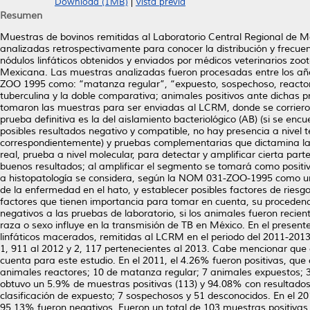
Download (1MB)
|
Vista previa
Resumen
Muestras de bovinos remitidas al Laboratorio Central Regional de M
analizadas retrospectivamente para conocer la distribución y frecue
nódulos linfáticos obtenidos y enviados por médicos veterinarios zo
Mexicana. Las muestras analizadas fueron procesadas entre los añ
ZOO 1995 como: “matanza regular”, “expuesto, sospechoso, reactor,
tuberculina y la doble comparativa; animales positivos ante dichas
tomaron las muestras para ser enviadas al LCRM, donde se corriero
prueba definitiva es la del aislamiento bacteriológico (AB) (si se encu
posibles resultados negativo y compatible, no hay presencia a nivel t
correspondientemente) y pruebas complementarias que dictamina l
real, prueba a nivel molecular, para detectar y amplificar cierta pa
buenos resultados; al amplificar el segmento se tomará como positivo
a histopatología se considera, según la NOM 031-ZOO-1995 como un 
de la enfermedad en el hato, y establecer posibles factores de riesgo
factores que tienen importancia para tomar en cuenta, su procedenc
negativos a las pruebas de laboratorio, si los animales fueron recie
raza o sexo influye en la transmisión de TB en México. En el present
linfáticos macerados, remitidas al LCRM en el periodo del 2011-2013
1, 911 al 2012 y 2, 117 pertenecientes al 2013. Cabe mencionar qu
cuenta para este estudio. En el 2011, el 4.26% fueron positivas, qu
animales reactores; 10 de matanza regular; 7 animales expuestos; 
obtuvo un 5.9% de muestras positivas (113) y 94.08% con resultados
clasificación de expuesto; 7 sospechosos y 51 desconocidos. En el 201
95.13% fueron negativos. Fueron un total de 103 muestras positivas 