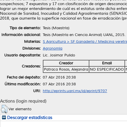
sospechosos; 7 expuestos y 17 con clasificación de origen desconocid
lograr un mejor entendimiento de cuál es el estatus ante dicha enfe
Nacional de Sanidad, Inocuidad y Calidad Agroalimentaria (SENASIC
2018, que aumente la superficie nacional en fase de erradicación (p
Tipo de elemento:
Tesis (Maestría)
Información adicional:
Tesis (Maestría en Ciencia Animal) UANL, 2015.
Materias:
S Agricultura > SF Ganadería / Medicina veretri
Divisiones:
Agronomía
Usuario depositante:
Lic. Josimar Pulido
Creador
Email
Creadores:
Patraca Rosas, Alejandra
NO ESPECIFICADO
Fecha del depósito:
07 Abr 2016 20:38
Última modificación:
07 Abr 2016 20:38
URI:
http://eprints.uanl.mx/id/eprint/9707
Actions (login required)
Ver elemento
Descargar estadísticas