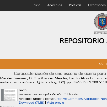
Inicio
Acerca de
Políticas
Estadísticas
REPOSITORIO
Iniciar 
Caracacterización de una escoria de acería para 
Méndez Guerrero, D. O.
y
Vázquez Méndez, Bertha Alicia
Caracacter
material vitrocerámico.
Química hoy, 1 (2). pp. 39-46. ISSN 2007-11
Texto
- Versión Publicada
Material vitroceramico.pdf
Available under License
Creative Commons Attribution Non
Download (7MB)
|
Vista previa