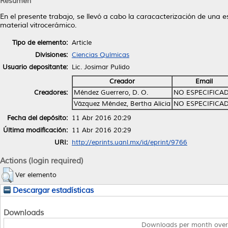
Resumen
En el presente trabajo, se llevó a cabo la caracacterización de una es
material vitrocerámico.
Tipo de elemento:
Article
Divisiones:
Ciencias Químicas
Usuario depositante:
Lic. Josimar Pulido
Creador
Email
Creadores:
Méndez Guerrero, D. O.
NO ESPECIFICA
Vázquez Méndez, Bertha Alicia
NO ESPECIFICA
Fecha del depósito:
11 Abr 2016 20:29
Última modificación:
11 Abr 2016 20:29
URI:
http://eprints.uanl.mx/id/eprint/9766
Actions (login required)
Ver elemento
Descargar estadísticas
Downloads
Downloads per month over