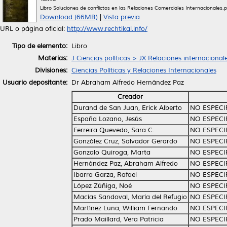
Libro Soluciones de conflictos en las Relaciones Comerciales Internacionales.p
Download (66MB)
|
Vista previa
URL o página oficial:
http://www.rechtikal.info/
Tipo de elemento:
Libro
Materias:
J Ciencias políticas > JX Relaciones internacional
Divisiones:
Ciencias Políticas y Relaciones Internacionales
Usuario depositante:
Dr Abraham Alfredo Hernández Paz
Creador
Durand de San Juan, Erick Alberto
NO ESPECI
España Lozano, Jesús
NO ESPECI
Ferreira Quevedo, Sara C.
NO ESPECI
González Cruz, Salvador Gerardo
NO ESPECI
Gonzalo Quiroga, Marta
NO ESPECI
Hernández Paz, Abraham Alfredo
NO ESPECI
Ibarra Garza, Rafael
NO ESPECI
López Zúñiga, Noé
NO ESPECI
Macías Sandoval, María del Refugio
NO ESPECI
Martínez Luna, William Fernando
NO ESPECI
Prado Maillard, Vera Patricia
NO ESPECI