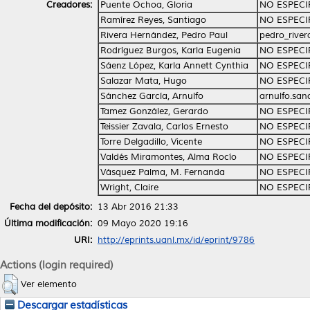
Creadores:
Puente Ochoa, Gloria
NO ESPECI
Ramírez Reyes, Santiago
NO ESPECI
Rivera Hernández, Pedro Paul
pedro_rive
Rodríguez Burgos, Karla Eugenia
NO ESPECI
Sáenz López, Karla Annett Cynthia
NO ESPECI
Salazar Mata, Hugo
NO ESPECI
Sánchez García, Arnulfo
arnulfo.sa
Tamez González, Gerardo
NO ESPECI
Teissier Zavala, Carlos Ernesto
NO ESPECI
Torre Delgadillo, Vicente
NO ESPECI
Valdés Miramontes, Alma Rocío
NO ESPECI
Vásquez Palma, M. Fernanda
NO ESPECI
Wright, Claire
NO ESPECI
Fecha del depósito:
13 Abr 2016 21:33
Última modificación:
09 Mayo 2020 19:16
URI:
http://eprints.uanl.mx/id/eprint/9786
Actions (login required)
Ver elemento
Descargar estadísticas