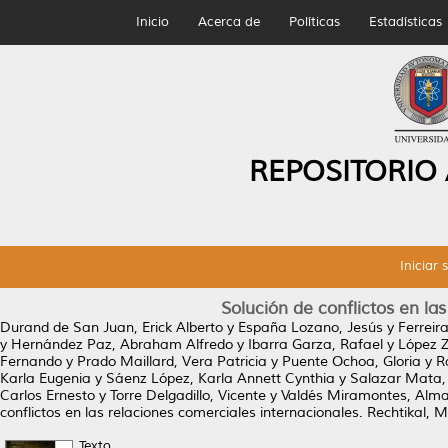
Inicio
Acerca de
Políticas
Estadísticas
REPOSITORIO
Iniciar 
Solución de conflictos en la
Durand de San Juan, Erick Alberto
y
España Lozano, Jesús
y
Ferreir
y
Hernández Paz, Abraham Alfredo
y
Ibarra Garza, Rafael
y
López 
Fernando
y
Prado Maillard, Vera Patricia
y
Puente Ochoa, Gloria
y
R
Karla Eugenia
y
Sáenz López, Karla Annett Cynthia
y
Salazar Mata,
Carlos Ernesto
y
Torre Delgadillo, Vicente
y
Valdés Miramontes, Alma
conflictos en las relaciones comerciales internacionales.
Rechtikal, 
Texto