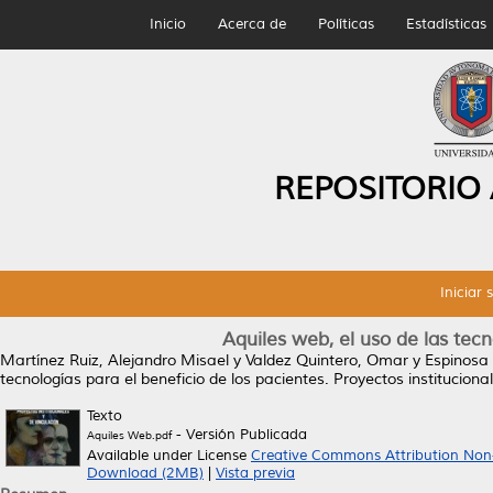
Inicio
Acerca de
Políticas
Estadísticas
REPOSITORIO
Iniciar 
Aquiles web, el uso de las tecn
Martínez Ruiz, Alejandro Misael
y
Valdez Quintero, Omar
y
Espinosa 
tecnologías para el beneficio de los pacientes.
Proyectos institucional
Texto
- Versión Publicada
Aquiles Web.pdf
Available under License
Creative Commons Attribution Non
Download (2MB)
|
Vista previa