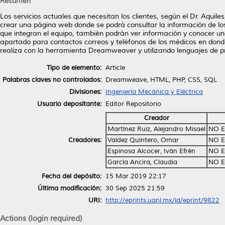
Resumen
Los servicios actuales que necesitan los clientes, según el Dr. Aquile
crear una página web donde se podrá consultar la información de los 
que integran el equipo, también podrán ver información y conocer 
apartado para contactos correos y teléfonos de los médicos en donde 
realiza con la herramienta Dreamweaver y utilizando lenguajes d
Tipo de elemento:
Article
Palabras claves no controlados:
Dreamweave, HTML, PHP, CSS, SQL
Divisiones:
Ingeniería Mecánica y Eléctrica
Usuario depositante:
Editor Repositorio
Creador
Martínez Ruiz, Alejandro Misael
NO E
Creadores:
Valdez Quintero, Omar
NO E
Espinosa Alcocer, Iván Efrén
NO E
García Ancira, Claudia
NO E
Fecha del depósito:
15 Mar 2019 22:17
Última modificación:
30 Sep 2025 21:59
URI:
http://eprints.uanl.mx/id/eprint/9822
Actions (login required)