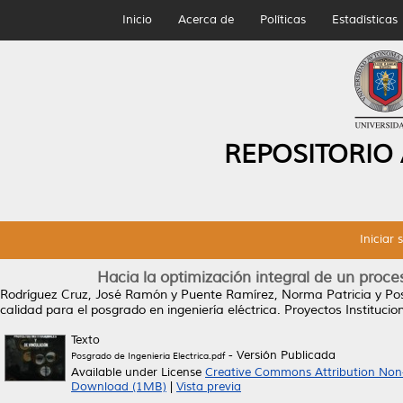
Inicio
Acerca de
Políticas
Estadísticas
REPOSITORIO
Iniciar 
Hacia la optimización integral de un proces
Rodríguez Cruz, José Ramón
y
Puente Ramírez, Norma Patricia
y
Pos
calidad para el posgrado en ingeniería eléctrica.
Proyectos Institucion
Texto
- Versión Publicada
Posgrado de Ingenieria Electrica.pdf
Available under License
Creative Commons Attribution Non
Download (1MB)
|
Vista previa