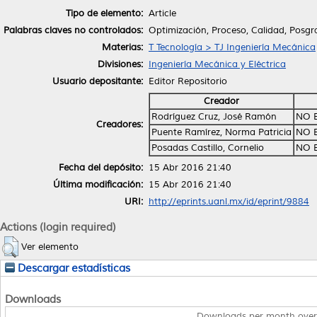
Tipo de elemento:
Article
Palabras claves no controlados:
Optimización, Proceso, Calidad, Posg
Materias:
T Tecnología > TJ Ingeniería Mecánica
Divisiones:
Ingeniería Mecánica y Eléctrica
Usuario depositante:
Editor Repositorio
Creador
Rodríguez Cruz, José Ramón
NO 
Creadores:
Puente Ramírez, Norma Patricia
NO 
Posadas Castillo, Cornelio
NO 
Fecha del depósito:
15 Abr 2016 21:40
Última modificación:
15 Abr 2016 21:40
URI:
http://eprints.uanl.mx/id/eprint/9884
Actions (login required)
Ver elemento
Descargar estadísticas
Downloads
Downloads per month over