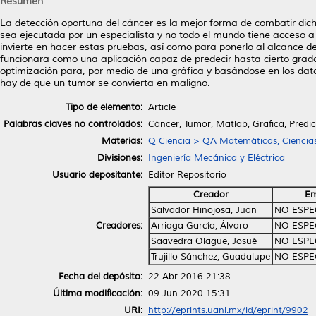
Resumen
La detección oportuna del cáncer es la mejor forma de combatir di
sea ejecutada por un especialista y no todo el mundo tiene acceso a e
invierte en hacer estas pruebas, así como para ponerlo al alcance
funcionara como una aplicación capaz de predecir hasta cierto grad
optimización para, por medio de una gráfica y basándose en los dat
hay de que un tumor se convierta en maligno.
Tipo de elemento:
Article
Palabras claves no controlados:
Cáncer, Tumor, Matlab, Grafica, Predi
Materias:
Q Ciencia > QA Matemáticas, Ciencia
Divisiones:
Ingeniería Mecánica y Eléctrica
Usuario depositante:
Editor Repositorio
Creador
Em
Salvador Hinojosa, Juan
NO ESPE
Creadores:
Arriaga García, Álvaro
NO ESPE
Saavedra Olague, Josué
NO ESPE
Trujillo Sánchez, Guadalupe
NO ESPE
Fecha del depósito:
22 Abr 2016 21:38
Última modificación:
09 Jun 2020 15:31
URI:
http://eprints.uanl.mx/id/eprint/9902