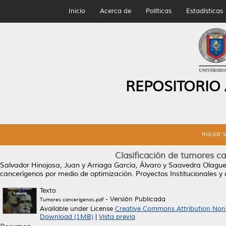
Inicio
Acerca de
Políticas
Estadísticas
REPOSITORIO
Iniciar 
Clasificación de tumores c
Salvador Hinojosa, Juan
y
Arriaga García, Álvaro
y
Saavedra Olague
cancerígenos por medio de optimización.
Proyectos Institucionales y 
Texto
- Versión Publicada
Tumores cancerigenos.pdf
Available under License
Creative Commons Attribution Non
Download (1MB)
|
Vista previa