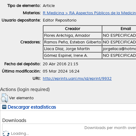
Tipo de elemento:
Article
Materias:
R Medicina > RA Aspectos Públicos de la Medici
Usuario depositante:
Editor Repositorio
Creador
Email
Flores Aréchiga, Amador
NO ESPECIFICA
Creadores:
Ramos Peña, Esteban Gilberto
NO ESPECIFICA
Llaca Díaz, Jorge Martín
jorgellaca@hotma
Gómez Espinel, Irene A.
NO ESPECIFICA
Fecha del depósito:
20 Abr 2016 21:15
Última modificación:
05 Mar 2024 16:24
URI:
http://eprints.uanl.mx/id/eprint/9932
Actions (login required)
Ver elemento
Descargar estadísticas
Downloads
Downloads per month over
Loading...