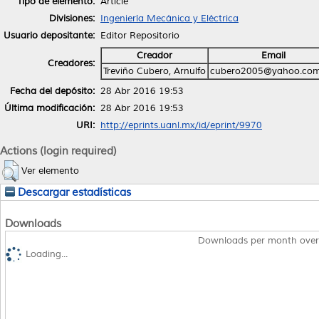
Tipo de elemento:
Article
Divisiones:
Ingeniería Mecánica y Eléctrica
Usuario depositante:
Editor Repositorio
Creador
Email
Creadores:
Treviño Cubero, Arnulfo
cubero2005@yahoo.co
Fecha del depósito:
28 Abr 2016 19:53
Última modificación:
28 Abr 2016 19:53
URI:
http://eprints.uanl.mx/id/eprint/9970
Actions (login required)
Ver elemento
Descargar estadísticas
Downloads
Downloads per month over
Loading...