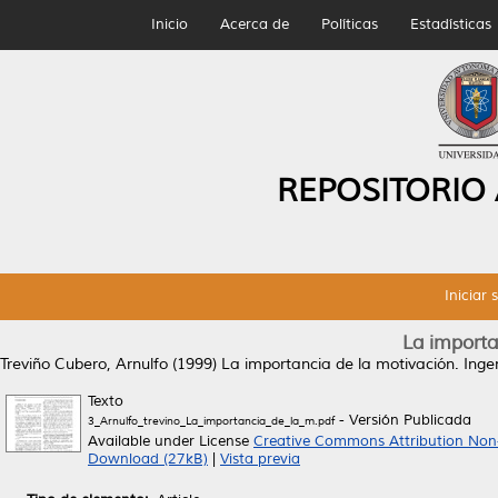
Inicio
Acerca de
Políticas
Estadísticas
REPOSITORIO
Iniciar 
La importa
Treviño Cubero, Arnulfo
(1999)
La importancia de la motivación.
Ingen
Texto
- Versión Publicada
3_Arnulfo_trevino_La_importancia_de_la_m.pdf
Available under License
Creative Commons Attribution Non
Download (27kB)
|
Vista previa