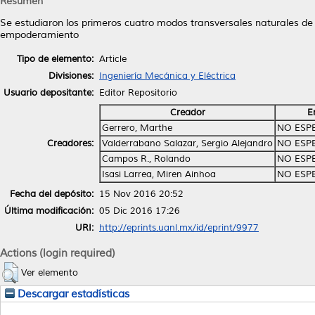
Resumen
Se estudiaron los primeros cuatro modos transversales naturales de v
empoderamiento
Tipo de elemento:
Article
Divisiones:
Ingeniería Mecánica y Eléctrica
Usuario depositante:
Editor Repositorio
Creador
E
Gerrero, Marthe
NO ESP
Creadores:
Valderrabano Salazar, Sergio Alejandro
NO ESP
Campos R., Rolando
NO ESP
Isasi Larrea, Miren Ainhoa
NO ESP
Fecha del depósito:
15 Nov 2016 20:52
Última modificación:
05 Dic 2016 17:26
URI:
http://eprints.uanl.mx/id/eprint/9977
Actions (login required)
Ver elemento
Descargar estadísticas