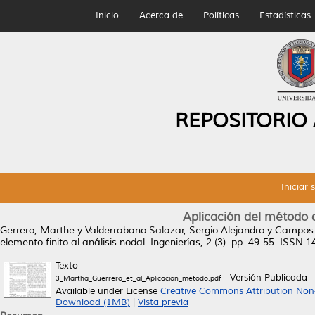
Inicio
Acerca de
Políticas
Estadísticas
REPOSITORIO
Iniciar 
Aplicación del método d
Gerrero, Marthe
y
Valderrabano Salazar, Sergio Alejandro
y
Campos 
elemento finito al análisis nodal.
Ingenierías, 2 (3). pp. 49-55. ISSN 
Texto
- Versión Publicada
3_Martha_Guerrero_et_al_Aplicacion_metodo.pdf
Available under License
Creative Commons Attribution Non
Download (1MB)
|
Vista previa