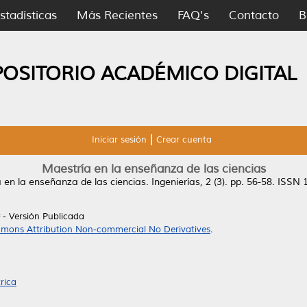
stadísticas
Más Recientes
FAQ's
Contacto
B
POSITORIO ACADÉMICO DIGITAL
Iniciar sesión
Crear cuenta
Maestría en la enseñanza de las ciencias
 en la enseñanza de las ciencias.
Ingenierías, 2 (3). pp. 56-58. ISSN
- Versión Publicada
mons Attribution Non-commercial No Derivatives
.
rica