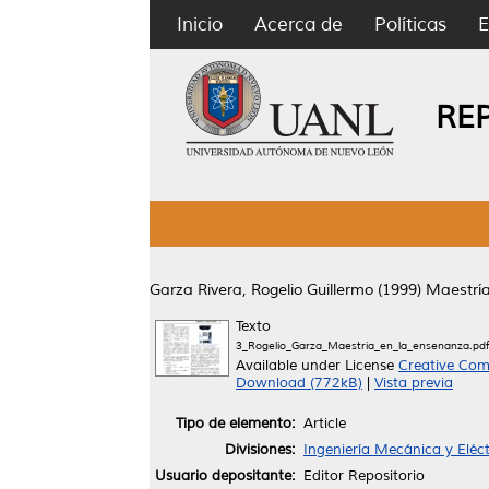
Inicio
Acerca de
Políticas
E
RE
Garza Rivera, Rogelio Guillermo
(1999)
Maestría
Texto
3_Rogelio_Garza_Maestria_en_la_ensenanza.pdf
Available under License
Creative Com
Download (772kB)
|
Vista previa
Tipo de elemento:
Article
Divisiones:
Ingeniería Mecánica y Eléct
Usuario depositante:
Editor Repositorio