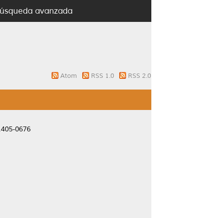
úsqueda avanzada
Atom
RSS 1.0
RSS 2.0
 1405-0676