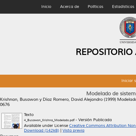
Inicio
Acerca de
Políticas
Estadísticas
REPOSITORIO
Iniciar 
Modelado de sistema
Krishnan, Busawon
y
Díaz Romero, David Alejandro
(1999)
Modelado
0676
Texto
- Versión Publicada
4_Busawon_Krishna_Modelado.pdf
Available under License
Creative Commons Attribution Non
Download (142kB)
|
Vista previa