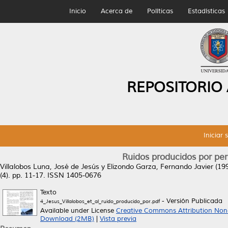
Inicio
Acerca de
Políticas
Estadísticas
REPOSITORIO
Iniciar 
Ruidos producidos por per
Villalobos Luna, José de Jesús
y
Elizondo Garza, Fernando Javier
(19
(4). pp. 11-17. ISSN 1405-0676
Texto
- Versión Publicada
4_Jesus_Villalobos_et_al_ruido_producido_por.pdf
Available under License
Creative Commons Attribution Non
Download (2MB)
|
Vista previa