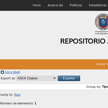
Inicio
Acerca de
Políticas
Estadísticas
REPOSITORIO
Iniciar 
Up a level
Export as
Group by:
Tip
Jump to:
Tesis
Número de elementos:
1
.